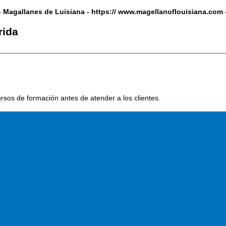
- Magallanes de Luisiana - h
ttps://
www.magellanoflouisiana.com 
rida
rsos de formación antes de atender a los clientes.