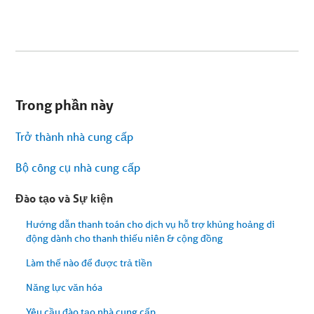
Bạn
đang
Trong phần này
ở
menu
phụ.
Trở thành nhà cung cấp
Bỏ
qua
nội
Bộ công cụ nhà cung cấp
dung
bài
viết
Đào tạo và Sự kiện
Hướng dẫn thanh toán cho dịch vụ hỗ trợ khủng hoảng di
động dành cho thanh thiếu niên & cộng đồng
Làm thế nào để được trả tiền
Năng lực văn hóa
Yêu cầu đào tạo nhà cung cấp