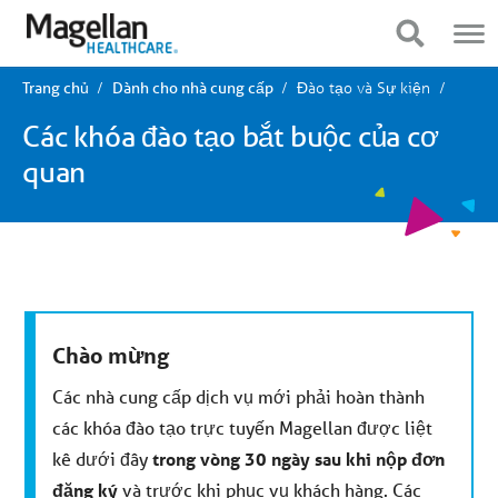
Bạn
Điều
đang
hướng
Hiển thị điều hướng
Hiển thị điều hướng
ở
di
menu
động
chính.
Đào tạo và Sự kiện
Trang chủ
Dành cho nhà cung cấp
Nhấp
để
Các khóa đào tạo bắt buộc của cơ
bỏ
qua
quan
nội
dung
Chào mừng
Các nhà cung cấp dịch vụ mới phải hoàn thành
các khóa đào tạo trực tuyến Magellan được liệt
kê dưới đây
trong vòng 30 ngày sau khi nộp đơn
đăng ký
và trước khi phục vụ khách hàng. Các