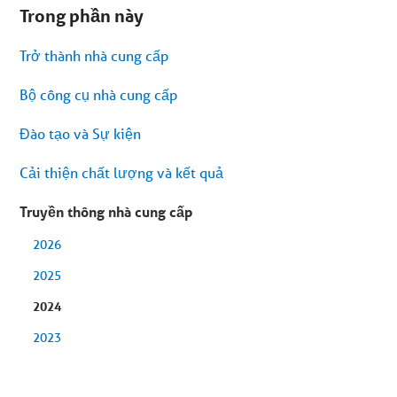
đang
Trong phần này
ở
menu
phụ.
Trở thành nhà cung cấp
Bỏ
qua
nội
Bộ công cụ nhà cung cấp
dung
bài
viết
Đào tạo và Sự kiện
Cải thiện chất lượng và kết quả
Truyền thông nhà cung cấp
2026
2025
2024
2023