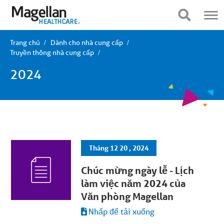
Bạn
Điều
đang
hướng
Hiển thị điều hướng
Hiển thị điều hướng
ở
di
menu
động
chính.
Nhấp
Trang chủ
Dành cho nhà cung cấp
để
Truyền thông nhà cung cấp
bỏ
qua
2024
nội
dung
Tháng 12 20 , 2024
Chúc mừng ngày lễ - Lịch
làm việc năm 2024 của
Văn phòng Magellan
Nhấp để tải xuống