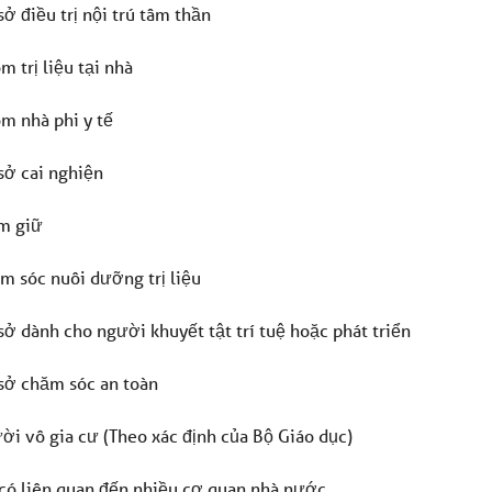
sở điều trị nội trú tâm thần
m trị liệu tại nhà
m nhà phi y tế
sở cai nghiện
m giữ
m sóc nuôi dưỡng trị liệu
sở dành cho người khuyết tật trí tuệ hoặc phát triển
sở chăm sóc an toàn
ời vô gia cư (Theo xác định của Bộ Giáo dục)
có liên quan đến nhiều cơ quan nhà nước
.