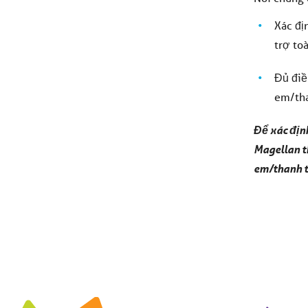
Xác đị
trợ to
Đủ điề
em/tha
Để xác địn
Magellan t
em/thanh t