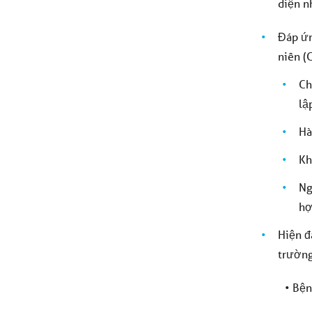
diện n
Đáp ứn
niên (
Ch
lập
Hà
Kh
Ng
hợ
Hiện đ
trường
• Bện