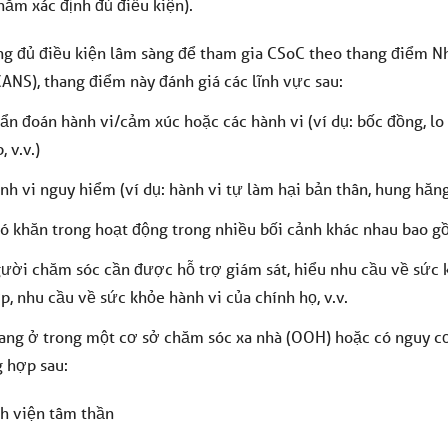
hằm xác định đủ điều kiện).
g đủ điều kiện lâm sàng để tham gia CSoC theo thang điểm N
CANS), thang điểm này đánh giá các lĩnh vực sau:
ẩn đoán hành vi/cảm xúc hoặc các hành vi (ví dụ: bốc đồng, lo
, v.v.)
nh vi nguy hiểm (ví dụ: hành vi tự làm hại bản thân, hung hăng,
ó khăn trong hoạt động trong nhiều bối cảnh khác nhau bao gồ
ười chăm sóc cần được hỗ trợ giám sát, hiểu nhu cầu về sức kh
p, nhu cầu về sức khỏe hành vi của chính họ, v.v.
ang ở trong một cơ sở chăm sóc xa nhà (OOH) hoặc có nguy cơ
 hợp sau:
h viện tâm thần