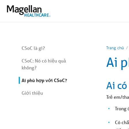
Bạn
đang
ở
menu
chính.
Nhấp
để
bỏ
qua
nội
Bạn
dung
CSoC là gì?
Trang chủ
đang
ở
Ai 
menu
CSoC: Nó có hiệu quả
phụ.
không?
Bỏ
qua
nội
Ai phù hợp với CSoC?
Ai c
dung
bài
viết
Giới thiệu
Trẻ em/tha
Trong 
Có chẩ