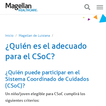
Estás
Navegación
en
móvil
Mostrar navegación
Mostrar navegación
el
menú
principal.
Haga
clic
para
ir
al
Inicio
Magellan de Luisiana
contenido
¿Quién es el adecuado
para el CSoC?
¿Quién puede participar en el
Sistema Coordinado de Cuidados
(CSoC)?
Un niño/joven elegible para CSoC cumplirá los
siguientes criterios: