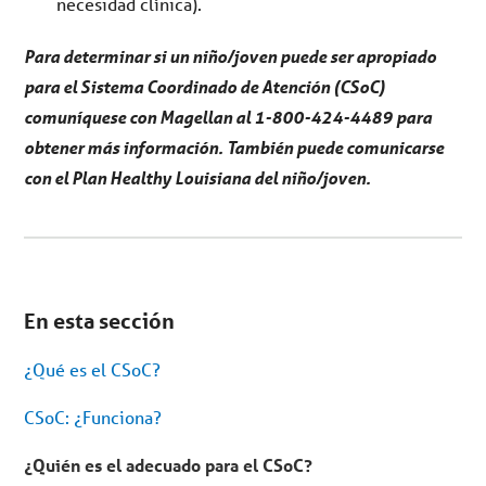
necesidad clínica).
Para determinar si un niño/joven puede ser apropiado
para el Sistema Coordinado de Atención (CSoC)
comuníquese con Magellan al 1-800-424-4489 para
obtener más información. También puede comunicarse
con el Plan Healthy Louisiana del niño/joven.
Se
encuentra
En esta sección
en
el
menú
¿Qué es el CSoC?
secundario.
Saltar
al
CSoC: ¿Funciona?
contenido
del
artículo
¿Quién es el adecuado para el CSoC?