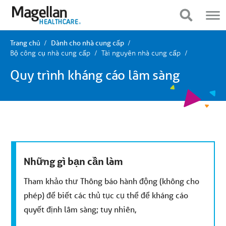
Bạn
Điều
đang
hướng
Hiển thị điều hướng
Hiển thị điều hướng
ở
di
menu
động
chính.
Nhấp
Trang chủ
Dành cho nhà cung cấp
để
Bộ công cụ nhà cung cấp
Tài nguyên nhà cung cấp
bỏ
qua
Quy trình kháng cáo lâm sàng
nội
dung
Những gì bạn cần làm
Tham khảo thư Thông báo hành động (không cho
phép) để biết các thủ tục cụ thể để kháng cáo
quyết định lâm sàng; tuy nhiên,