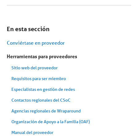
Se
encuentra
En esta sección
en
el
menú
Conviértase en proveedor
secundario.
Saltar
al
Herramientas para proveedores
contenido
del
Sitio web del proveedor
artículo
Requisitos para ser miembro
Especialistas en gestión de redes
Contactos regionales del CSoC
Agencias regionales de Wraparound
Organización de Apoyo a la Familia (OAF)
Manual del proveedor