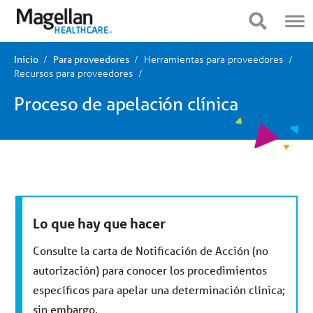
Estás
Navegación
en
móvil
Mostrar navegación
Mostrar navegación
el
menú
principal.
Herramientas para proveedores
Haga
Inicio
Para proveedores
clic
Recursos para proveedores
para
ir
Proceso de apelación clínica
al
contenido
Lo que hay que hacer
Consulte la carta de Notificación de Acción (no
autorización) para conocer los procedimientos
específicos para apelar una determinación clínica;
sin embargo,