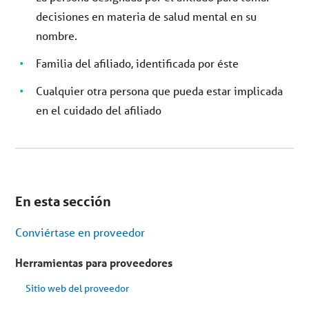
decisiones en materia de salud mental en su
nombre.
Familia del afiliado, identificada por éste
Cualquier otra persona que pueda estar implicada
en el cuidado del afiliado
Se
encuentra
En esta sección
en
el
menú
Conviértase en proveedor
secundario.
Saltar
al
Herramientas para proveedores
contenido
del
Sitio web del proveedor
artículo