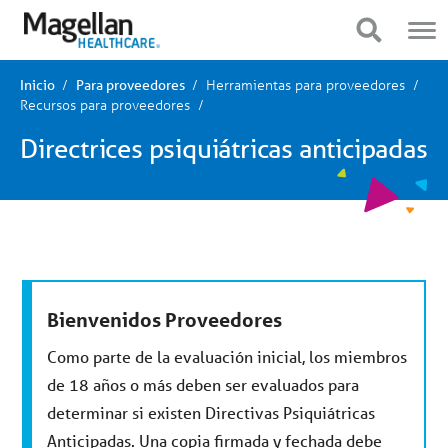
Estás
Navegación
en
móvil
Mostrar navegación
Mostrar navegación
el
menú
principal.
Herramientas para proveedores
Haga
Inicio
Para proveedores
clic
Recursos para proveedores
para
ir
Directrices psiquiátricas anticipadas
al
contenido
Bienvenidos Proveedores
Como parte de la evaluación inicial, los miembros
de 18 años o más deben ser evaluados para
determinar si existen Directivas Psiquiátricas
Anticipadas. Una copia firmada y fechada debe